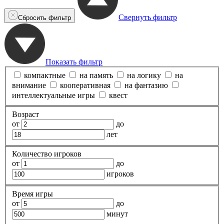
Свернуть фильтр
Сбросить фильтр
Показать фильтр
компактные
на память
на логику
на
внимание
кооперативная
на фантазию
интеллектуальные игры
квест
Возраст
от
до
лет
Количество игроков
от
до
игроков
Время игры
от
до
минут