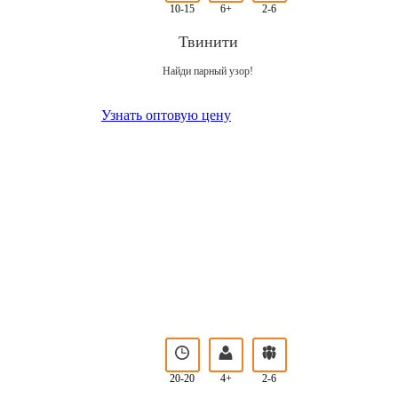
10-15
6+
2-6
Твинити
Найди парный узор!
Узнать оптовую цену
20-20
4+
2-6