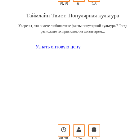
15-15
8+
2-6
Таймлайн Твист. Популярная культура
Уверены, что знаете любопытные факты популярной культуры? Тогда
разложите их правильно на шкале врем...
Узнать оптовую цену
60-70
12+
1-6