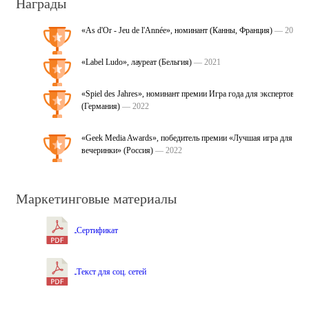
Награды
«As d'Or - Jeu de l'Année», номинант (Канны, Франция)
— 2021
«Label Ludo», лауреат (Бельгия)
— 2021
«Spiel des Jahres», номинант премии Игра года для экспертов
(Германия)
— 2022
«Geek Media Awards», победитель премии «Лучшая игра для
вечеринки» (Россия)
— 2022
Маркетинговые материалы
Сертификат
Текст для соц. сетей