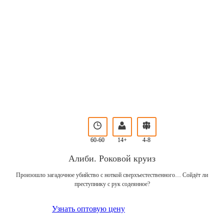
60-60
14+
4-8
Алиби. Роковой круиз
Произошло загадочное убийство с ноткой сверхъестественного… Сойдёт ли
преступнику с рук содеянное?
Узнать оптовую цену