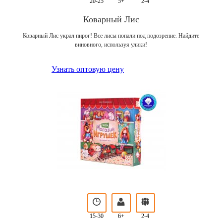
20-25
5+
2-4
Коварный Лис
Коварный Лис украл пирог! Все лисы попали под подозрение. Найдите
виновного, используя улики!
Узнать оптовую цену
15-30
6+
2-4