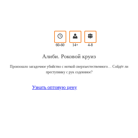
60-60
14+
4-8
Алиби. Роковой круиз
Произошло загадочное убийство с ноткой сверхъестественного… Сойдёт ли
преступнику с рук содеянное?
Узнать оптовую цену