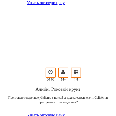
Узнать оптовую цену
60-60
14+
4-8
Алиби. Роковой круиз
Произошло загадочное убийство с ноткой сверхъестественного… Сойдёт ли
преступнику с рук содеянное?
Узнать оптовую цену