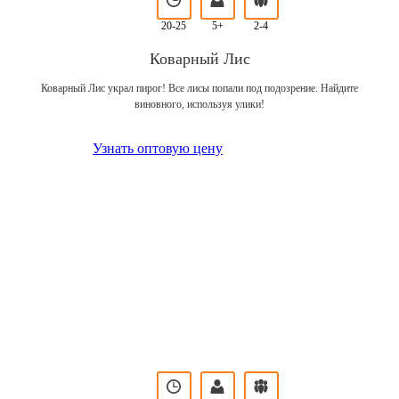
20-25
5+
2-4
Коварный Лис
Коварный Лис украл пирог! Все лисы попали под подозрение. Найдите
виновного, используя улики!
Узнать оптовую цену