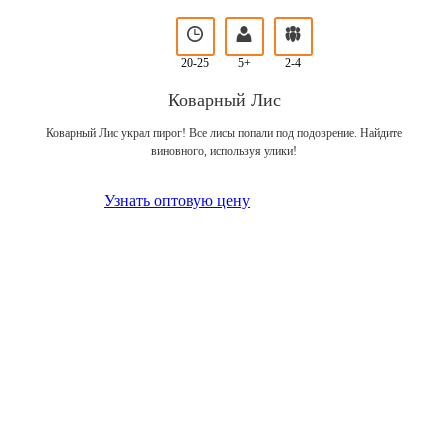
20-25
5+
2-4
Коварный Лис
Коварный Лис украл пирог! Все лисы попали под подозрение. Найдите
виновного, используя улики!
Узнать оптовую цену