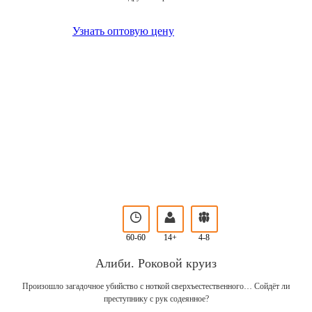
Узнать оптовую цену
60-60
14+
4-8
Алиби. Роковой круиз
Произошло загадочное убийство с ноткой сверхъестественного… Сойдёт ли
преступнику с рук содеянное?