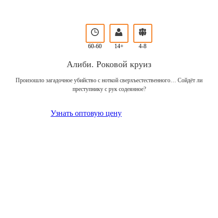
60-60
14+
4-8
Алиби. Роковой круиз
Произошло загадочное убийство с ноткой сверхъестественного… Сойдёт ли
преступнику с рук содеянное?
Узнать оптовую цену