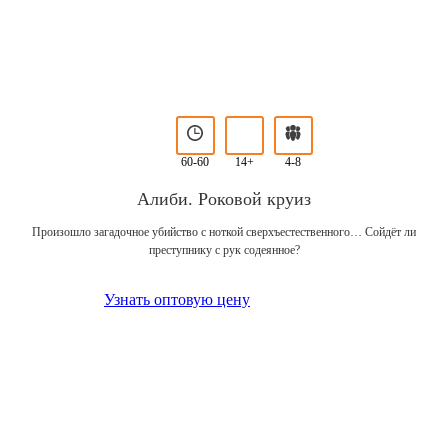
60-60
14+
4-8
Алиби. Роковой круиз
Произошло загадочное убийство с ноткой сверхъестественного… Сойдёт ли
преступнику с рук содеянное?
Узнать оптовую цену