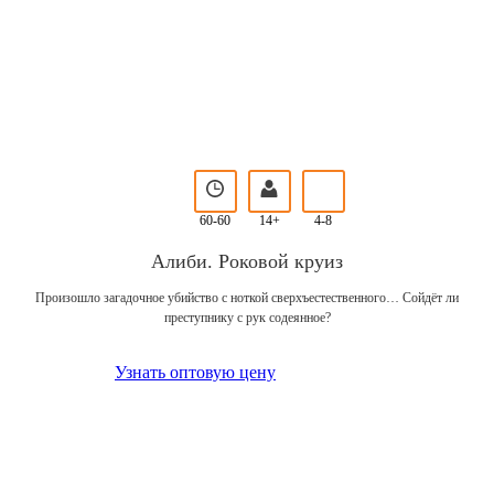
60-60
14+
4-8
Алиби. Роковой круиз
Произошло загадочное убийство с ноткой сверхъестественного… Сойдёт ли
преступнику с рук содеянное?
Узнать оптовую цену