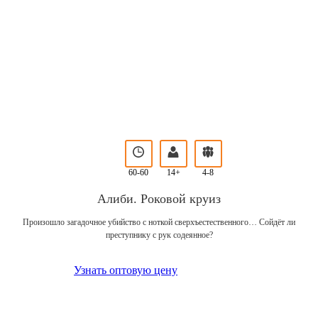
60-60
14+
4-8
Алиби. Роковой круиз
Произошло загадочное убийство с ноткой сверхъестественного… Сойдёт ли
преступнику с рук содеянное?
Узнать оптовую цену