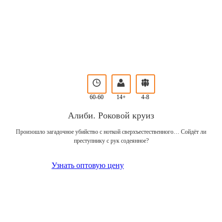
60-60
14+
4-8
Алиби. Роковой круиз
Произошло загадочное убийство с ноткой сверхъестественного… Сойдёт ли
преступнику с рук содеянное?
Узнать оптовую цену