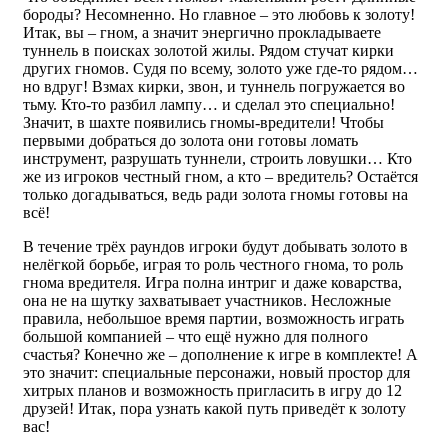
бороды? Несомненно. Но главное – это любовь к золоту!
Итак, вы – гном, а значит энергично прокладываете
туннель в поисках золотой жилы. Рядом стучат кирки
других гномов. Судя по всему, золото уже где-то рядом…
но вдруг! Взмах кирки, звон, и туннель погружается во
тьму. Кто-то разбил лампу… и сделал это специально!
Значит, в шахте появились гномы-вредители! Чтобы
первыми добраться до золота они готовы ломать
инструмент, разрушать туннели, строить ловушки… Кто
же из игроков честный гном, а кто – вредитель? Остаётся
только догадываться, ведь ради золота гномы готовы на
всё!
В течение трёх раундов игроки будут добывать золото в
нелёгкой борьбе, играя то роль честного гнома, то роль
гнома вредителя. Игра полна интриг и даже коварства,
она не на шутку захватывает участников. Несложные
правила, небольшое время партии, возможность играть
большой компанией – что ещё нужно для полного
счастья? Конечно же – дополнение к игре в комплекте! А
это значит: специальные персонажи, новый простор для
хитрых планов и возможность пригласить в игру до 12
друзей! Итак, пора узнать какой путь приведёт к золоту
вас!