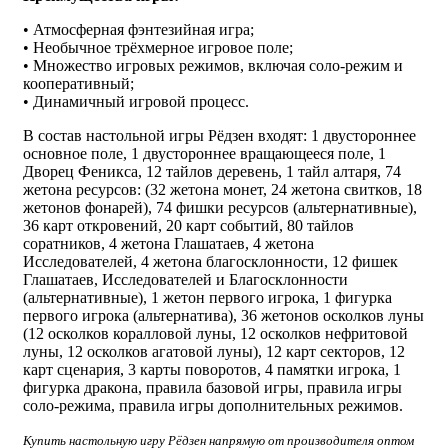
• Атмосферная фэнтезийная игра;
• Необычное трёхмерное игровое поле;
• Множество игровых режимов, включая соло-режим и
кооперативный;
• Динамичный игровой процесс.
В состав настольной игры Рёдзен входят: 1 двустороннее
основное поле, 1 двустороннее вращающееся поле, 1
Дворец Феникса, 12 тайлов деревень, 1 тайл алтаря, 74
жетона ресурсов: (32 жетона монет, 24 жетона свитков, 18
жетонов фонарей), 74 фишки ресурсов (альтернативные),
36 карт откровений, 20 карт событий, 80 тайлов
соратников, 4 жетона Глашатаев, 4 жетона
Исследователей, 4 жетона благосклонности, 12 фишек
Глашатаев, Исследователей и Благосклонности
(альтернативные), 1 жетон первого игрока, 1 фигурка
первого игрока (альтернатива), 36 жетонов осколков луны
(12 осколков коралловой луны, 12 осколков нефритовой
луны, 12 осколков агатовой луны), 12 карт секторов, 12
карт сценария, 3 карты поворотов, 4 памятки игрока, 1
фигурка дракона, правила базовой игры, правила игры
соло-режима, правила игры дополнительных режимов.
Купить настольную игру Рёдзен напрямую от производителя оптом