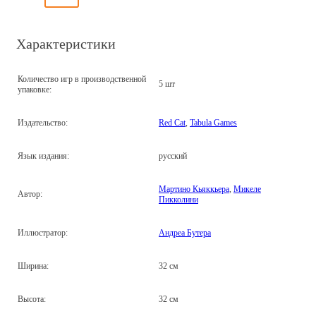
Характеристики
Количество игр в производственной
5 шт
упаковке:
Издательство:
Red Cat
,
Tabula Games
Язык издания:
русский
Мартино Кьяккьера
,
Микеле
Автор:
Пикколини
Иллюстратор:
Андреа Бутера
Ширина:
32 см
Высота:
32 см