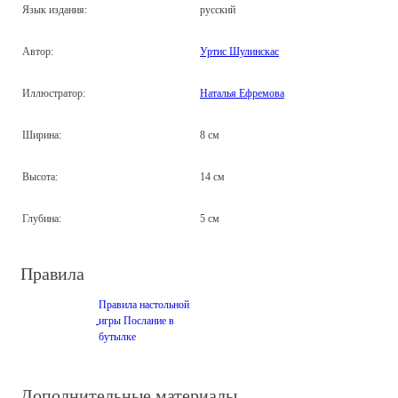
Язык издания:
русский
Автор:
Уртис Шулинскас
Иллюстратор:
Наталья Ефремова
Ширина:
8 см
Высота:
14 см
Глубина:
5 см
Правила
Правила настольной
игры Послание в
бутылке
Дополнительные материалы