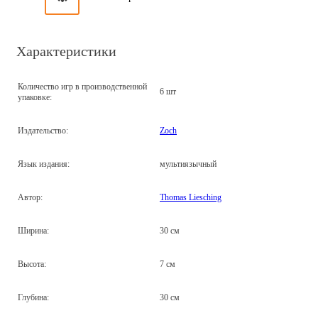
Характеристики
Количество игр в производственной
6 шт
упаковке:
Издательство:
Zoch
Язык издания:
мультиязычный
Автор:
Thomas Liesching
Ширина:
30 см
Высота:
7 см
Глубина:
30 см