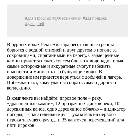
#для взрослых
#для всей семьи
#для подарка
#для детей
В бурных водах Реки Ниагара бесстрашные гребцы
борются с водной стихией и друг другом в погоне за
сокровищами, спрятанными на берегу. Самые ценные
камни придётся искать совсем близко к водопаду, только
самые осторожные и аккуратные смогут избежать
опасности и миновать его бушующие воды. В
довершение им придётся вернуться с добычей в лагерь.
Побеждает тот, кому удастся собрать самую дорогую
коллекцию.
В комплекте вы найдёте: игровое поле – реку,
«драгоценные камни», 12 прозрачных дисков реки, 10
деревянных каноэ, одно деревянное облачко – индикатор
погоды, 1 спасательный круг – указатель на первого
игрока текущего раунда и 35 карточек перемещений для
пяти игроков.