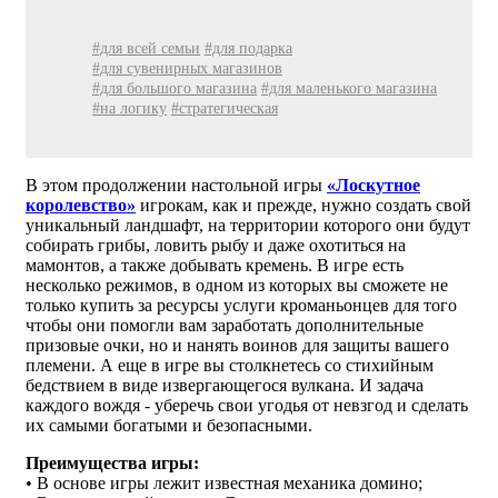
#для всей семьи
#для подарка
#для сувенирных магазинов
#для большого магазина
#для маленького магазина
#на логику
#стратегическая
В этом продолжении настольной игры
«
Лоскутное
королевство
»
игрокам, как и прежде, нужно создать свой
уникальный ландшафт, на территории которого они будут
собирать грибы, ловить рыбу и даже охотиться на
мамонтов, а также добывать кремень. В игре есть
несколько режимов, в одном из которых вы сможете не
только купить за ресурсы услуги кроманьонцев для того
чтобы они помогли вам заработать дополнительные
призовые очки, но и нанять воинов для защиты вашего
племени. А еще в игре вы столкнетесь со стихийным
бедствием в виде извергающегося вулкана. И задача
каждого вождя - уберечь свои угодья от невзгод и сделать
их самыми богатыми и безопасными.
Преимущества игры:
• В основе игры лежит известная механика домино;