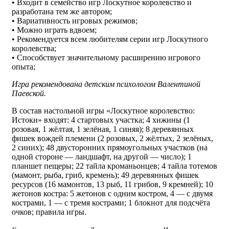
• Входит в семейство игр Лоскутное королевство и
разработана тем же автором;
• Вариативность игровых режимов;
• Можно играть вдвоем;
• Рекомендуется всем любителям серии игр Лоскутного
королевства;
• Способствует значительному расширению игрового
опыта;
Игра рекомендована детским психологом Валентиной
Паевской.
В состав настольной игры «Лоскутное королевство:
Истоки» входят: 4 стартовых участка; 4 хижины (1
розовая, 1 жёлтая, 1 зелёная, 1 синяя); 8 деревянных
фишек вождей племени (2 розовых, 2 жёлтых, 2 зелёных,
2 синих); 48 двусторонних прямоугольных участков (на
одной стороне — ландшафт, на другой — число); 1
планшет пещеры; 22 тайла кроманьонцев; 4 тайла тотемов
(мамонт, рыба, гриб, кремень); 49 деревянных фишек
ресурсов (16 мамонтов, 13 рыб, 11 грибов, 9 кремней); 10
жетонов костра: 5 жетонов с одним костром, 4 — с двумя
кострами, 1 — с тремя кострами; 1 блокнот для подсчёта
очков; правила игры.