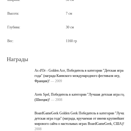
Высота:
7 см
Глубина:
30 см
Вес:
1160 гр
Награды
As d'Or - Golden Ace, Победитель в категории "Детская игра
года" (награда Каннского международного фестиваля игр,
Франция)!
— 2009
Arets Spel, Победитель в категории "Лучшая детская игра года"
(Швеция)!
— 2008
BoardGameGeek Golden Geek Победитель в категории "Лучшая
детская игра года" (награда, вручаемая от имени крупнейшего
мирового сайта о настольных играх BoardGameGeek, США)!
—
2008