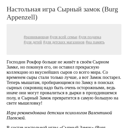
Настольная игра Сырный замок (Burg
Appenzell)
#развивающая
#для всей семьи
#для подарка
#для детей
#для детских магазинов
#на память
Господин Рокфор больше не живёт в своём Сырном
Замке, но покинув его, он оставил прекрасную
коллекцию из вкуснейших сыров со всего мира. Со
временем сыры стали только лучше, а вот Замок постарел.
Теперь мышатам, пробирающимся по Замку в поисках
сырных сокровищ надо быть очень осторожными, ведь
иначе они могут провалиться в дырки в прохудившемся
полу, и Сырный Замок превратится в самую большую на
свете мышеловку!
Игра рекомендована детским психологом Валентиной
Паевской.
В состав настольной игры «Сырный Замок» (Burg